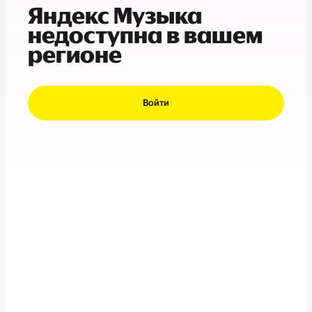
Яндекс Музыка
недоступна в вашем
регионе
Войти