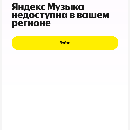
Яндекс Музыка
недоступна в вашем
регионе
Войти