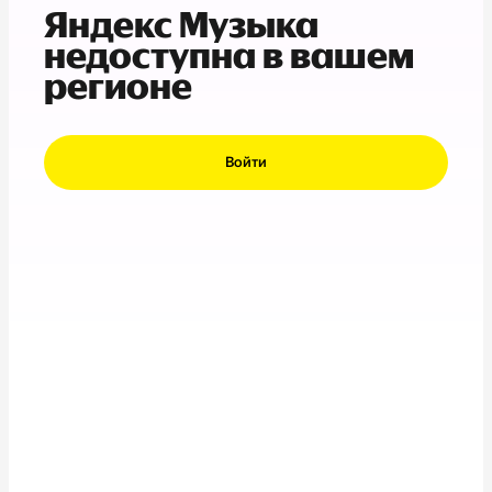
Яндекс Музыка
недоступна в вашем
регионе
Войти