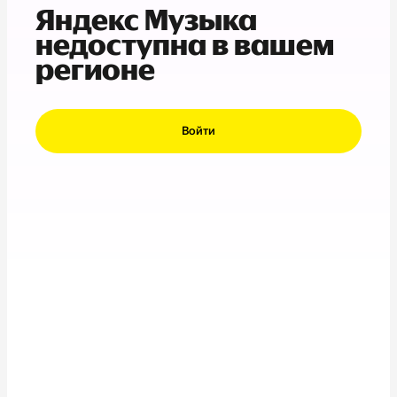
Яндекс Музыка
недоступна в вашем
регионе
Войти