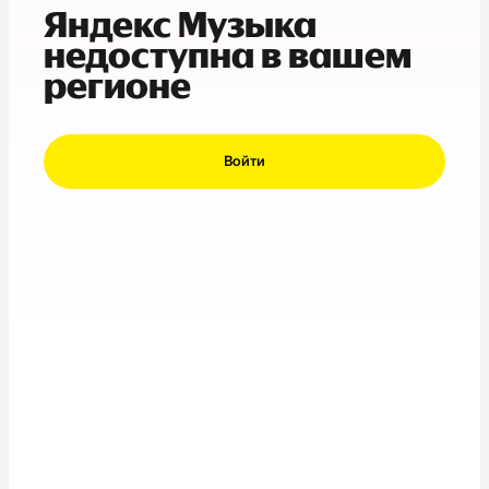
Яндекс Музыка
недоступна в вашем
регионе
Войти