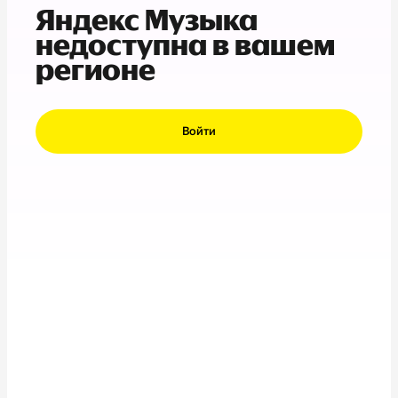
Яндекс Музыка
недоступна в вашем
регионе
Войти