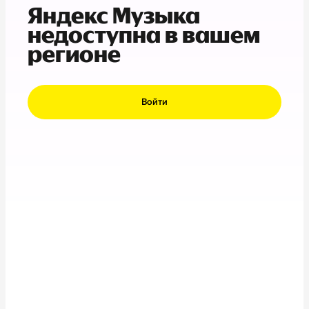
Яндекс Музыка
недоступна в вашем
регионе
Войти