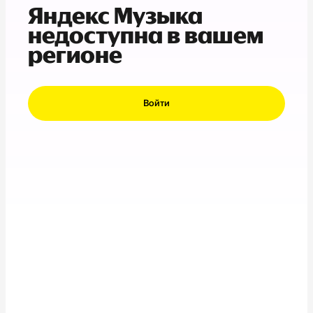
Яндекс Музыка
недоступна в вашем
регионе
Войти