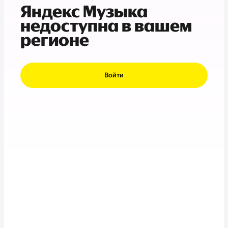
Яндекс Музыка
недоступна в вашем
регионе
Войти