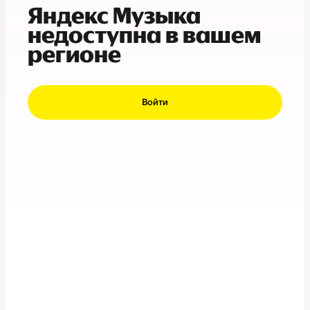
Яндекс Музыка
недоступна в вашем
регионе
Войти