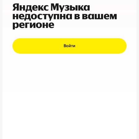
Яндекс Музыка
недоступна в вашем
регионе
Войти