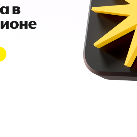
а в
гионе