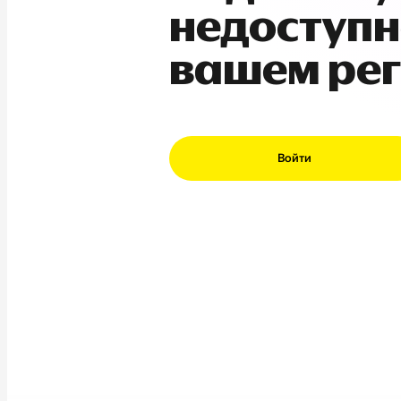
недоступн
вашем ре
Войти