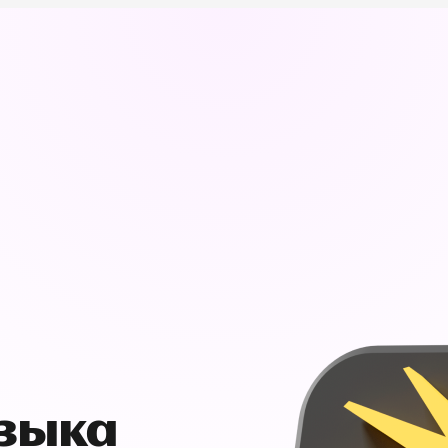
узыка