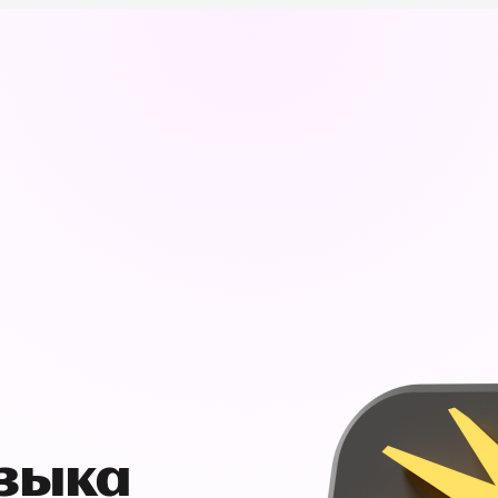
узыка