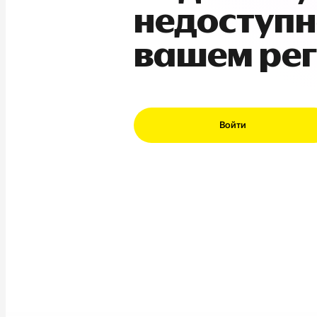
недоступн
вашем ре
Войти