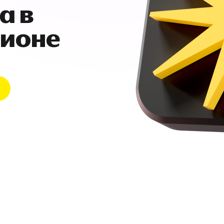
а в
гионе