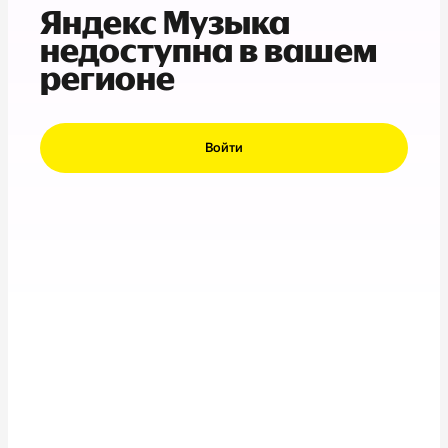
Яндекс Музыка
недоступна в вашем
регионе
Войти