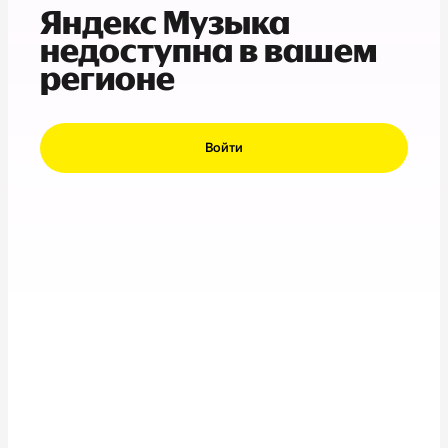
Яндекс Музыка
недоступна в вашем
регионе
Войти