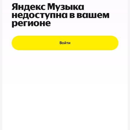
Яндекс Музыка
недоступна в вашем
регионе
Войти