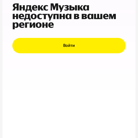
Яндекс Музыка
недоступна в вашем
регионе
Войти