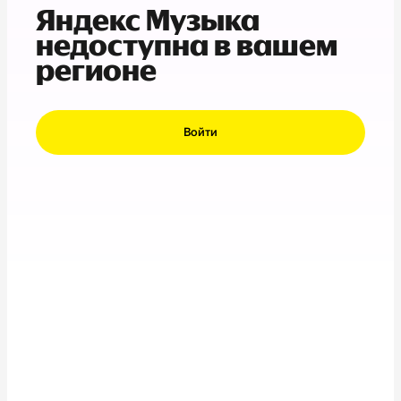
Яндекс Музыка
недоступна в вашем
регионе
Войти