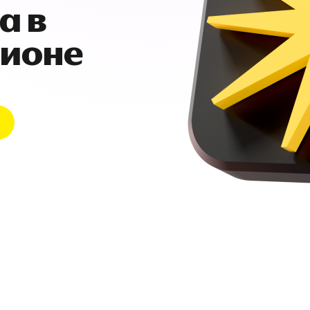
а в
гионе