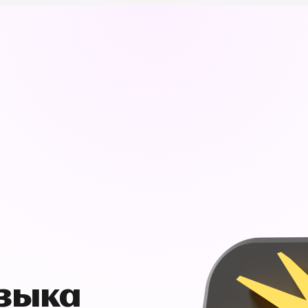
узыка