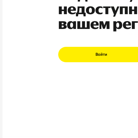
недоступн
вашем ре
Войти