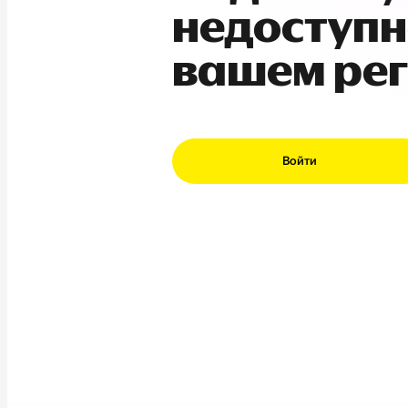
недоступн
вашем ре
Войти