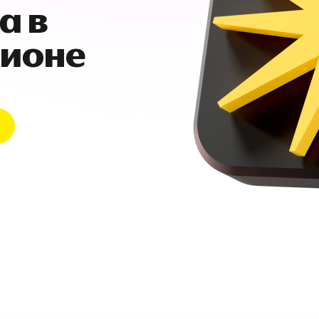
а в
гионе