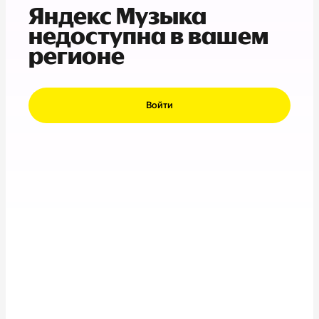
Яндекс Музыка
недоступна в вашем
регионе
Войти