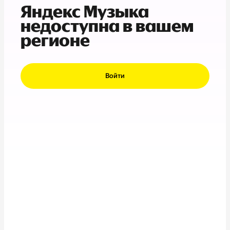
Яндекс Музыка
недоступна в вашем
регионе
Войти