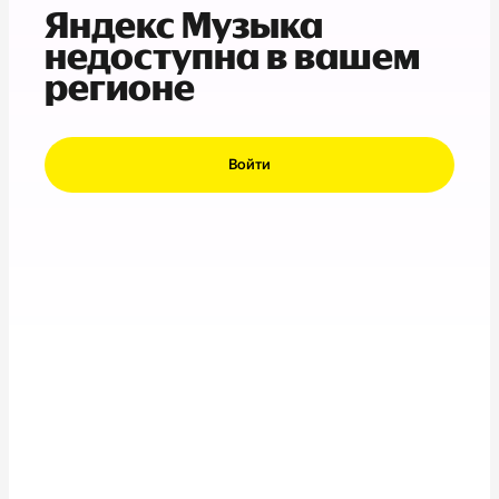
Яндекс Музыка
недоступна в вашем
регионе
Войти