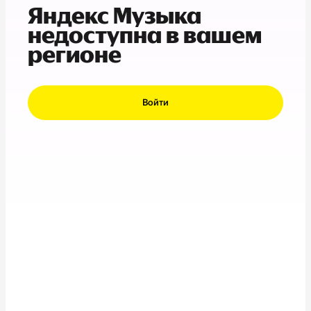
Яндекс Музыка
недоступна в вашем
регионе
Войти