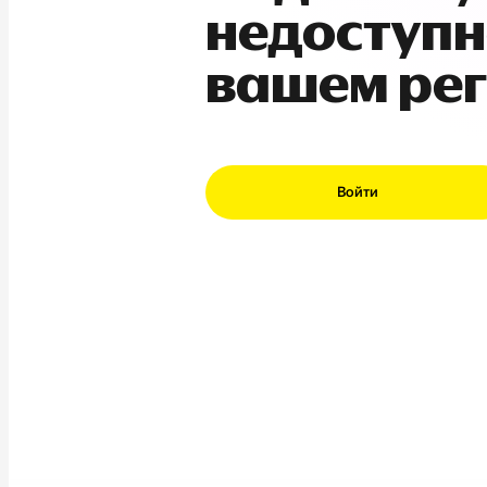
недоступн
вашем ре
Войти