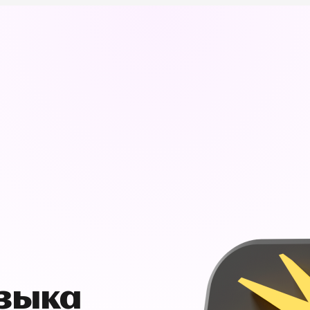
узыка