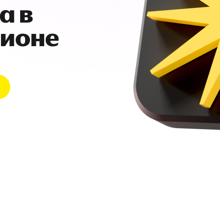
а в
гионе