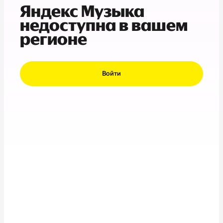
Яндекс Музыка
недоступна в вашем
регионе
Войти