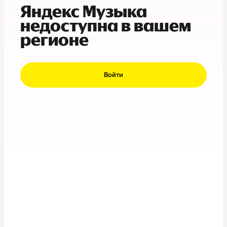
Яндекс Музыка
недоступна в вашем
регионе
Войти