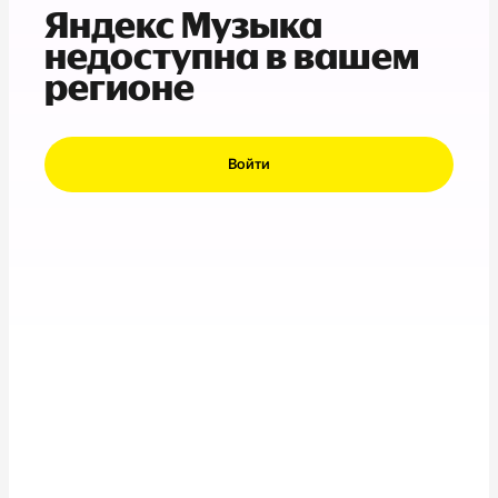
Яндекс Музыка
недоступна в вашем
регионе
Войти