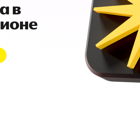
а в
гионе