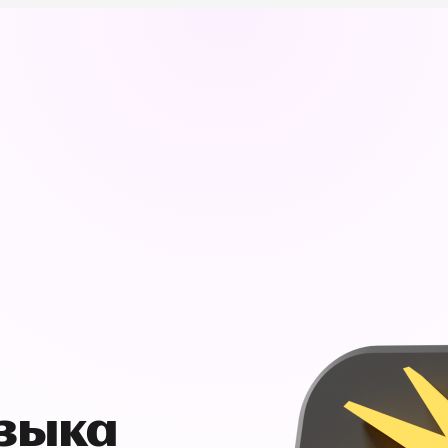
узыка