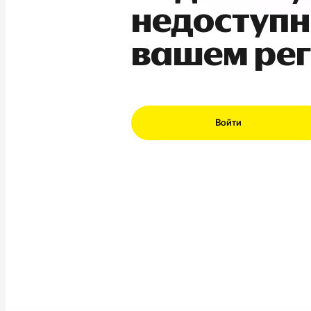
недоступн
вашем ре
Войти