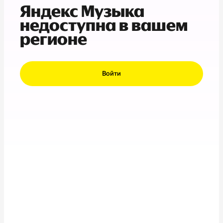
Яндекс Музыка
недоступна в вашем
регионе
Войти