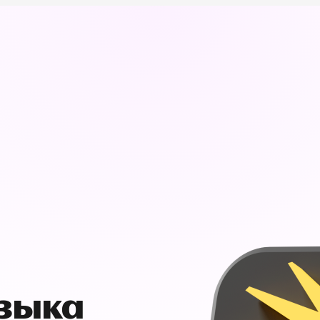
узыка