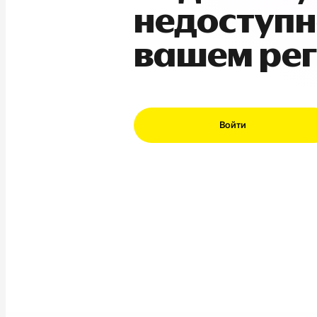
недоступн
вашем ре
Войти