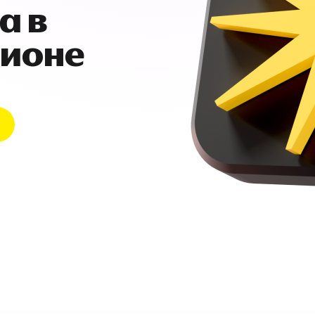
а в
гионе