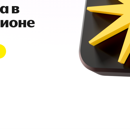
а в
гионе