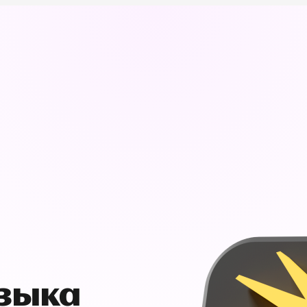
узыка