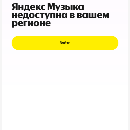
Яндекс Музыка
недоступна в вашем
регионе
Войти