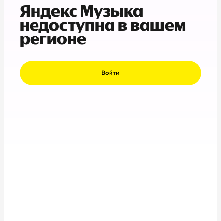
Яндекс Музыка
недоступна в вашем
регионе
Войти