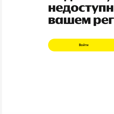
недоступн
вашем ре
Войти