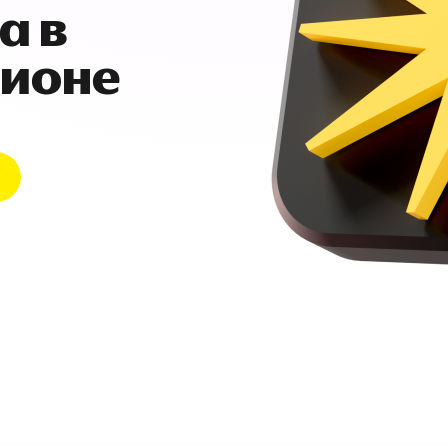
а в
гионе