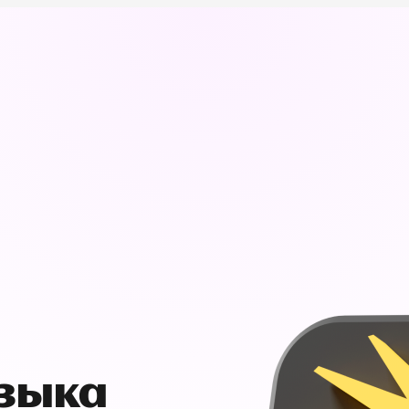
узыка