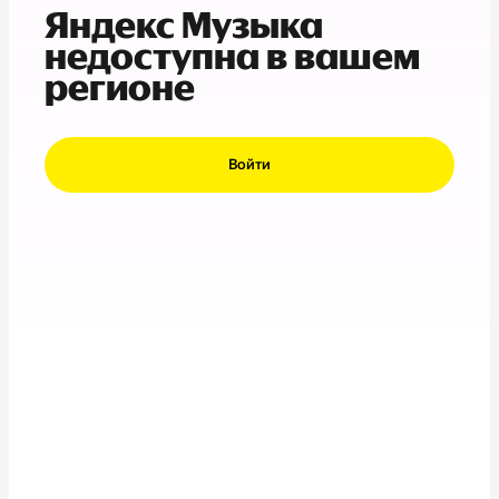
Яндекс Музыка
недоступна в вашем
регионе
Войти