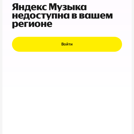
Яндекс Музыка
недоступна в вашем
регионе
Войти