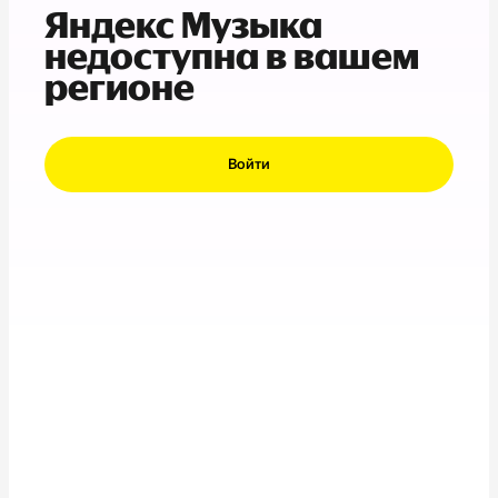
Яндекс Музыка
недоступна в вашем
регионе
Войти