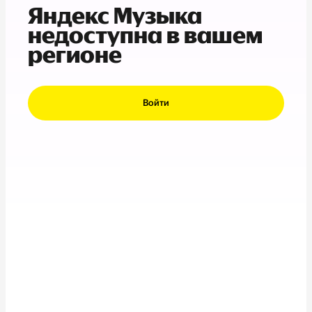
Яндекс Музыка
недоступна в вашем
регионе
Войти