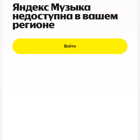
Яндекс Музыка
недоступна в вашем
регионе
Войти