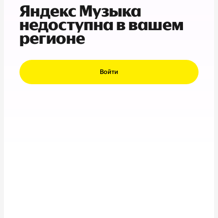
Яндекс Музыка
недоступна в вашем
регионе
Войти