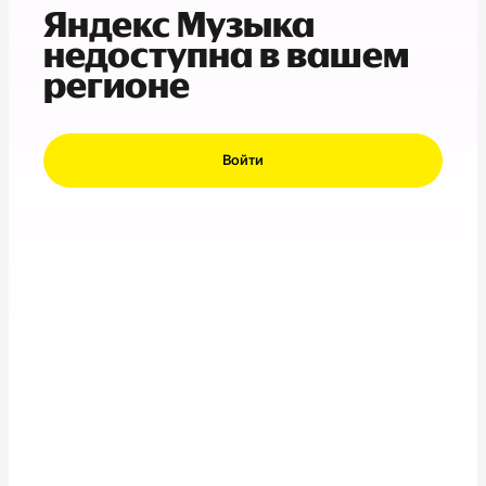
Яндекс Музыка
недоступна в вашем
регионе
Войти