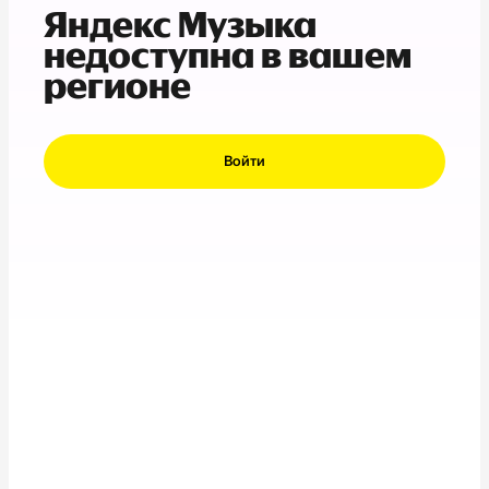
Яндекс Музыка
недоступна в вашем
регионе
Войти