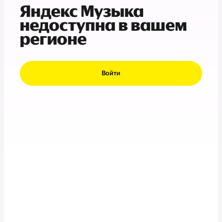
Яндекс Музыка
недоступна в вашем
регионе
Войти