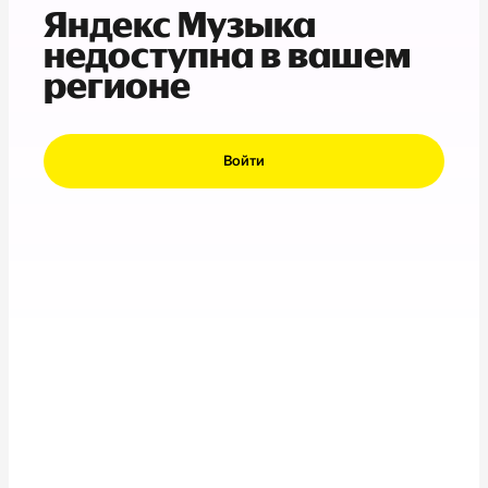
Яндекс Музыка
недоступна в вашем
регионе
Войти