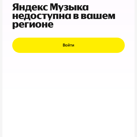
Яндекс Музыка
недоступна в вашем
регионе
Войти