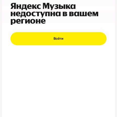
Яндекс Музыка
недоступна в вашем
регионе
Войти