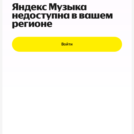
Яндекс Музыка
недоступна в вашем
регионе
Войти