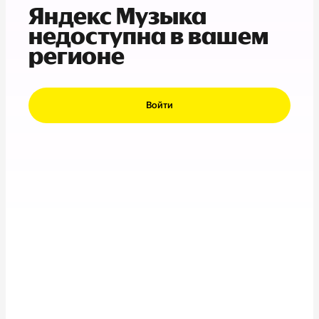
Яндекс Музыка
недоступна в вашем
регионе
Войти