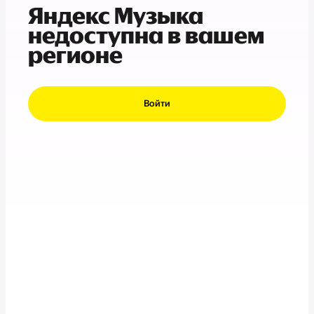
Яндекс Музыка
недоступна в вашем
регионе
Войти